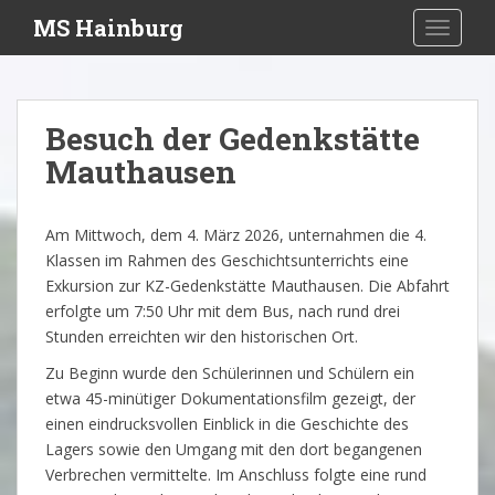
S
MS Hainburg
TOGGLE
k
i
p
t
Besuch der Gedenkstätte
o
Mauthausen
m
a
i
Am Mittwoch, dem 4. März 2026, unternahmen die 4.
n
Klassen im Rahmen des Geschichtsunterrichts eine
c
Exkursion zur KZ-Gedenkstätte Mauthausen. Die Abfahrt
o
erfolgte um 7:50 Uhr mit dem Bus, nach rund drei
n
Stunden erreichten wir den historischen Ort.
t
e
Zu Beginn wurde den Schülerinnen und Schülern ein
n
etwa 45-minütiger Dokumentationsfilm gezeigt, der
t
einen eindrucksvollen Einblick in die Geschichte des
Lagers sowie den Umgang mit den dort begangenen
Verbrechen vermittelte. Im Anschluss folgte eine rund