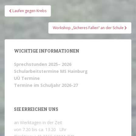
Beitragsnavigation
Laufen gegen Krebs
Workshop „Sicheres Fallen“ an der Schule
WICHTIGE INFORMATIONEN
Sprechstunden 2025– 2026
Schularbeitstermine MS Hainburg
UÜ Termine
Termine im Schuljahr 2026-27
SIE ERREICHEN UNS
an Werktagen in der Zeit
von 7.20 bis ca. 13.20 Uhr