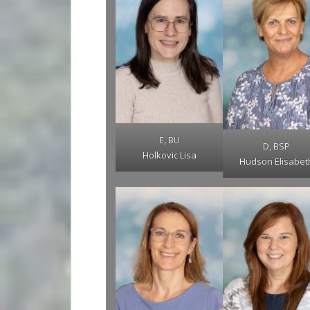
E, BU
D, BSP
Holkovic Lisa
Hudson Elisabet