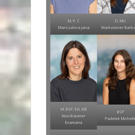
M, P, C
D, MU
Manczalova Jana
Marksteiner Barb
M, BSP, EH, WE
BSP
Nussbaumer
Padelek Michell
Evamaria