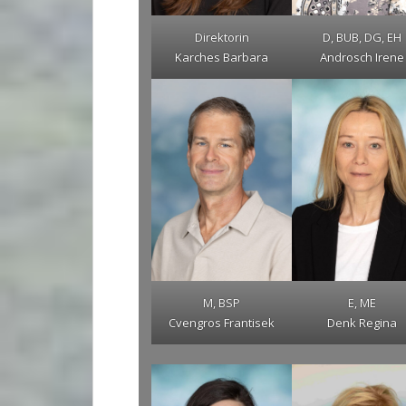
Direktorin
D, BUB, DG, EH
Karches Barbara
Androsch Irene
M, BSP
E, ME
Cvengros Frantisek
Denk Regina