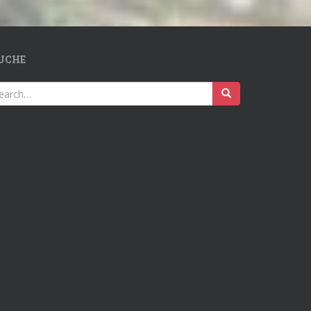
UCHE
earch
r: