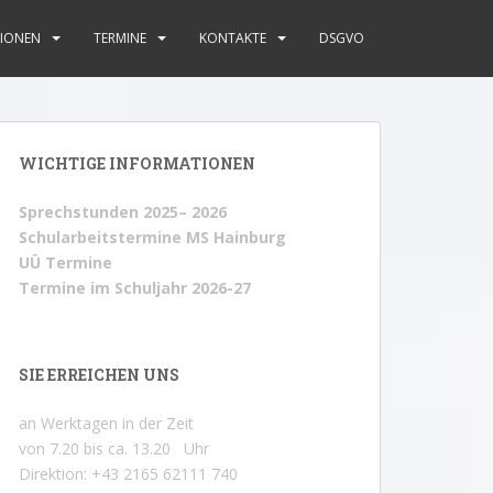
IONEN
TERMINE
KONTAKTE
DSGVO
WICHTIGE INFORMATIONEN
Sprechstunden 2025– 2026
Schularbeitstermine MS Hainburg
UÜ Termine
Termine im Schuljahr 2026-27
SIE ERREICHEN UNS
an Werktagen in der Zeit
von 7.20 bis ca. 13.20 Uhr
Direktion: +43 2165 62111 740