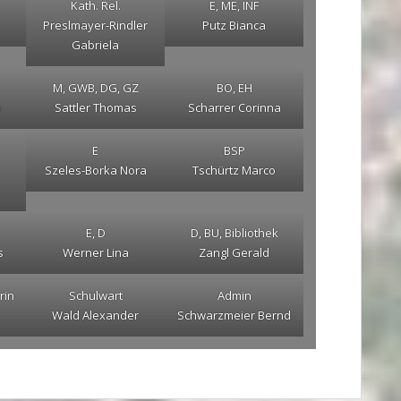
Kath. Rel.
E, ME, INF
Preslmayer-Rindler
Putz Bianca
Gabriela
M, GWB, DG, GZ
BO, EH
n
Sattler Thomas
Scharrer Corinna
E
BSP
Szeles-Borka Nora
Tschürtz Marco
E, D
D, BU, Bibliothek
s
Werner Lina
Zangl Gerald
rin
Schulwart
Admin
Wald Alexander
Schwarzmeier Bernd