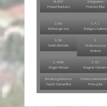
M, BSP
Integration
Pimpel Barbara
Prenner Elke
D, BU
E, P, C
Rehberger Ina
Rüttgers Kathri
D, BE
E
Smith Michelle
Strakova-Lysa
Andrea
E, GWB
F, GS
Wäger Miriam
Wagner Clemen
Beratungslehrerin
Schulsozialarbeite
Taylor Samantha
Preis Julia