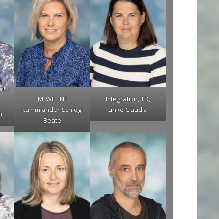
M, WE, INF
Integration, TD,
Kammlander-Schlögl
Linke Claudia
h
Beate