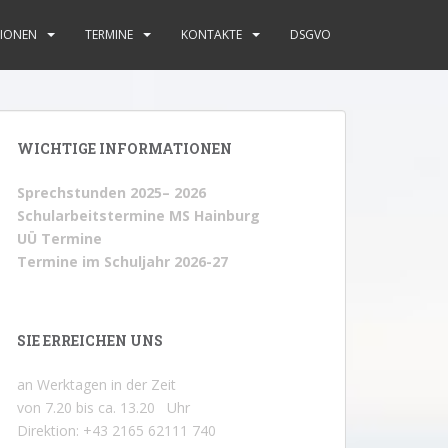
IONEN
TERMINE
KONTAKTE
DSGVO
WICHTIGE INFORMATIONEN
Sprechstunden 2025– 2026
Schularbeitstermine MS Hainburg
UÜ Termine
Termine im Schuljahr 2026-27
SIE ERREICHEN UNS
an Werktagen in der Zeit
von 7.20 bis ca. 13.20 Uhr
Direktion: +43 2165 62111 740