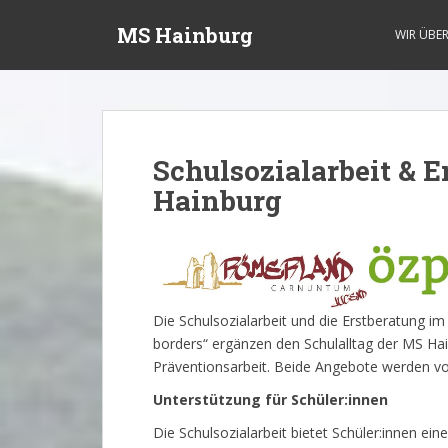
S
MS Hainburg
k
WIR ÜBE
i
p
t
o
m
Schulsozialarbeit & 
a
Hainburg
i
n
c
o
n
t
Die Schulsozialarbeit und die Erstberatung i
e
borders“ ergänzen den Schulalltag der MS Ha
n
Präventionsarbeit. Beide Angebote werden v
t
Unterstützung für Schüler:innen
Die Schulsozialarbeit bietet Schüler:innen e