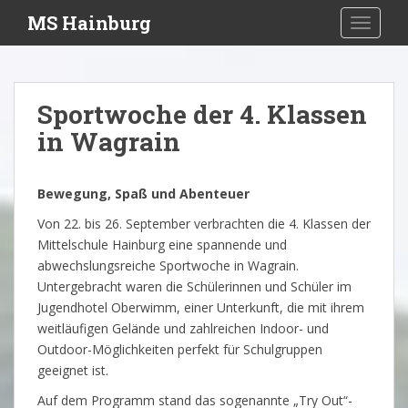
S
MS Hainburg
TOGGLE
k
i
p
t
Sportwoche der 4. Klassen
o
in Wagrain
m
a
i
Bewegung, Spaß und Abenteuer
n
c
Von 22. bis 26. September verbrachten die 4. Klassen der
o
Mittelschule Hainburg eine spannende und
n
abwechslungsreiche Sportwoche in Wagrain.
t
Untergebracht waren die Schülerinnen und Schüler im
e
Jugendhotel Oberwimm, einer Unterkunft, die mit ihrem
n
weitläufigen Gelände und zahlreichen Indoor- und
t
Outdoor-Möglichkeiten perfekt für Schulgruppen
geeignet ist.
Auf dem Programm stand das sogenannte „Try Out“-