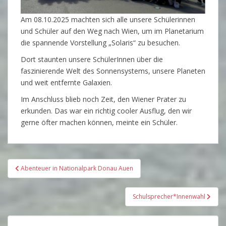
Am 08.10.2025 machten sich alle unsere Schülerinnen
und Schüler auf den Weg nach Wien, um im Planetarium
die spannende Vorstellung „Solaris“ zu besuchen.
Dort staunten unsere SchülerInnen über die
faszinierende Welt des Sonnensystems, unsere Planeten
und weit entfernte Galaxien.
Im Anschluss blieb noch Zeit, den Wiener Prater zu
erkunden. Das war ein richtig cooler Ausflug, den wir
gerne öfter machen können, meinte ein Schüler.
Beitragsnavigation
Abenteuer in Nationalpark Donau Auen
Schulsprecher*Innenwahl