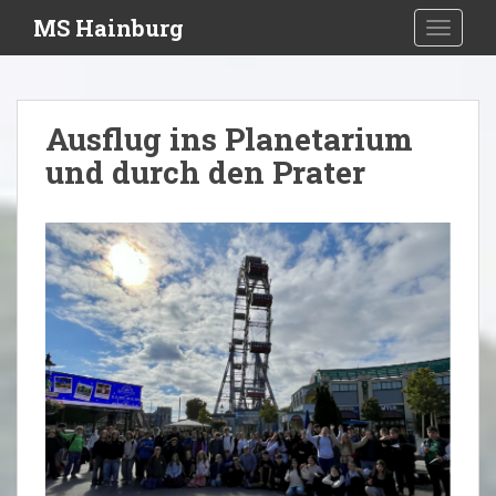
S
MS Hainburg
TOGGLE
k
i
p
t
Ausflug ins Planetarium
o
und durch den Prater
m
a
i
n
c
o
n
t
e
n
t